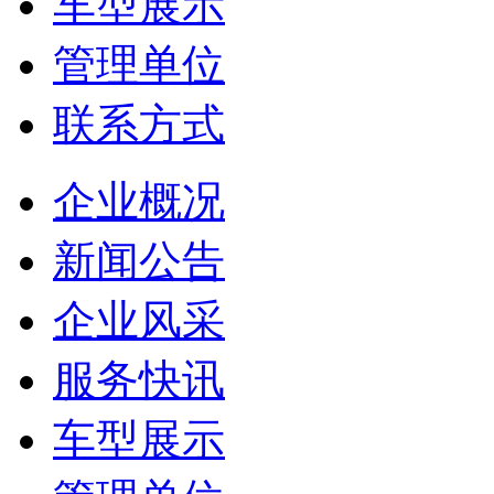
车型展示
管理单位
联系方式
企业概况
新闻公告
企业风采
服务快讯
车型展示