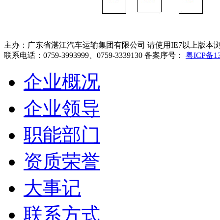
主办：广东省湛江汽车运输集团有限公司 请使用IE7以上版
联系电话：0759-3993999、0759-3339130 备案序号：
粤ICP备13
企业概况
企业领导
职能部门
资质荣誉
大事记
联系方式