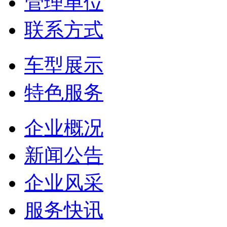
管理单位
联系方式
车型展示
特色服务
企业概况
新闻公告
企业风采
服务快讯