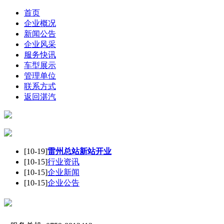
首页
企业概况
新闻公告
企业风采
服务快讯
车型展示
管理单位
联系方式
返回湛汽
[10-19]
雷州总站新站开业
[10-15]
行业资讯
[10-15]
企业新闻
[10-15]
企业公告