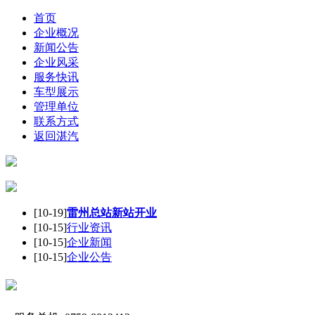
首页
企业概况
新闻公告
企业风采
服务快讯
车型展示
管理单位
联系方式
返回湛汽
[10-19]
雷州总站新站开业
[10-15]
行业资讯
[10-15]
企业新闻
[10-15]
企业公告